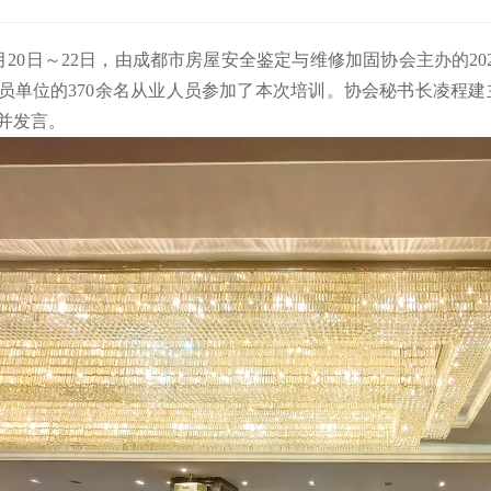
月20日
～22
日，由成都市房屋安全鉴定与维修加固协会主办的
2
员单位的
370余名从业人员参加了本次培训。协会秘书长凌程
并发言。