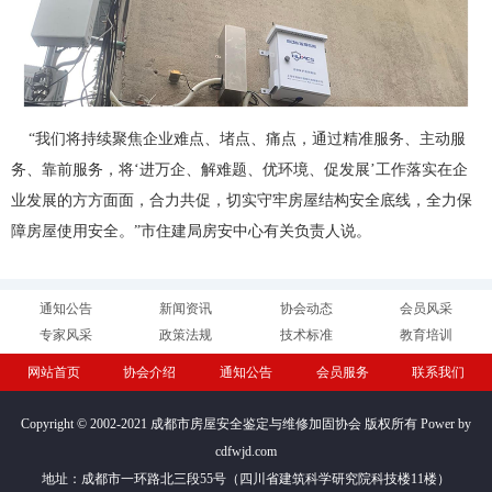
“我们将持续聚焦企业难点、堵点、痛点，通过精准服务、主动服
务、靠前服务，将‘进万企、解难题、优环境、促发展’工作落实在企
业发展的方方面面，合力共促，切实守牢房屋结构安全底线，全力保
障房屋使用安全。”市住建局房安中心有关负责人说。
通知公告
新闻资讯
协会动态
会员风采
专家风采
政策法规
技术标准
教育培训
网站首页
协会介绍
通知公告
会员服务
联系我们
Copyright © 2002-2021 成都市房屋安全鉴定与维修加固协会 版权所有 Power by
cdfwjd.com
地址：成都市一环路北三段55号（四川省建筑科学研究院科技楼11楼）