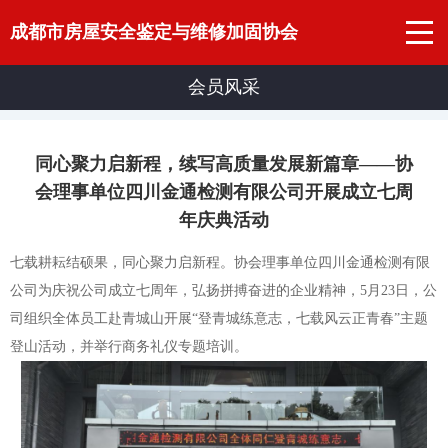
成都市房屋安全鉴定与维修加固协会
会员风采
同心聚力启新程，续写高质量发展新篇章——协
会理事单位四川金通检测有限公司开展成立七周
年庆典活动
七载耕耘结硕果，同心聚力启新程。协会理事单位四川金通检测有限
公司为庆祝公司成立七周年，弘扬拼搏奋进的企业精神，
5
月
23
日，公
司组织全体员工赴青城山开展
“
登青城练意志，七载风云正青春
”
主题
登山活动，并举行商务礼仪专题培训。