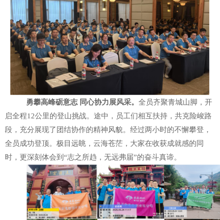
勇攀高峰砺意志
同心协力展风采
。
全员齐聚青城山脚，开
启全程
12
公里的登山挑战。途中，员工们相互扶持，共克险峻路
段，充分展现了团结协作的精神风貌。经过两小时的不懈攀登，
全员成功登顶。极目远眺，云海苍茫，大家在收获成就感的同
时，更深刻体会到
“
志之所趋，无远弗届
”
的奋斗真谛。