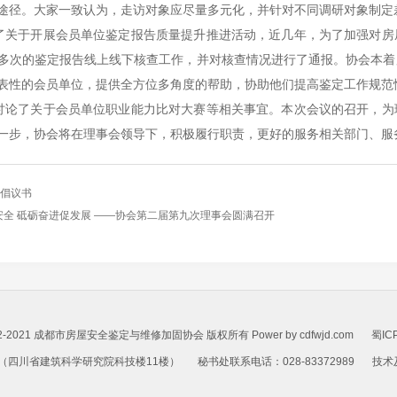
途径。大家一致认为，走访对象应尽量多元化，并针对不同调研对象制定
了关于开展会员单位鉴定报告质量提升推进活动，近几年，为了加强对房
多次的鉴定报告线上线下核查工作，并对核查情况进行了通报。协会本着
表性的会员单位，提供全方位多角度的帮助，协助他们提高鉴定工作规范
讨论了关于会员单位职业能力比对大赛等相关事宜。本次会议的召开，为
一步，协会将在理事会领导下，积极履行职责，更好的服务相关部门、服
”倡议书
安全 砥砺奋进促发展 ——协会第二届第九次理事会圆满召开
 2002-2021 成都市房屋安全鉴定与维修加固协会 版权所有 Power by cdfwjd.com
蜀IC
（四川省建筑科学研究院科技楼11楼）
秘书处联系电话：028-83372989
技术及
技术支持：
青岛网站优化
、
青岛网站建设