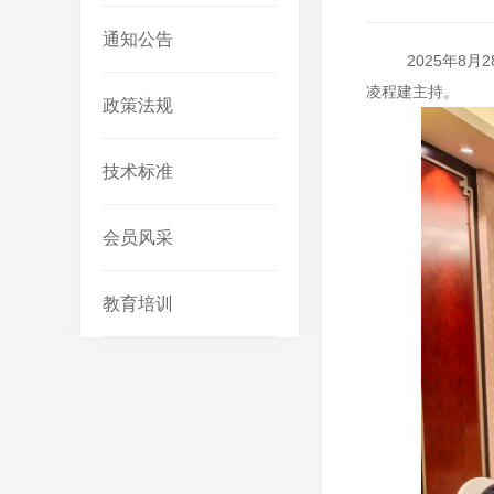
通知公告
20
25
年
8
月
2
凌程建主持。
政策法规
技术标准
会员风采
教育培训