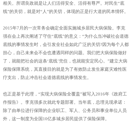
相关。所谓良政就是让人们活得安全、活得有尊严。对民生“底
线”的关切，就是对“人”的关切，体现的正是行大道的民本情怀。
2015年7月的一次常务会确定全面实施城乡居民大病保险。李克
强在会上再次阐述了守住“底线”的意义：“为什么当冲破社会道德
底线的事情发生时，会引发全社会如此广泛的关切?因为每个人都
担心，自己未来会不会也遭遇同样的问题。我们把大病保险做好
了，就能把社会的这条‘底线’兜住，也就能安定民心。”建立大病
保险保障系统，其直接目的就是为了有效防止发生家庭灾难性医
疗支出，防止冲击社会道德底线的事情发生。
也正是基于此理，“实现大病保险全覆盖”被写入2016年《政府工
作报告》。李克强多次就此专题部署。当年底，总理兑现承诺：
除了由单位进行保障的企业职工、军人、公务员和事业单位人员
外，这一制度为全国10亿多城乡居民提供了保险保障。