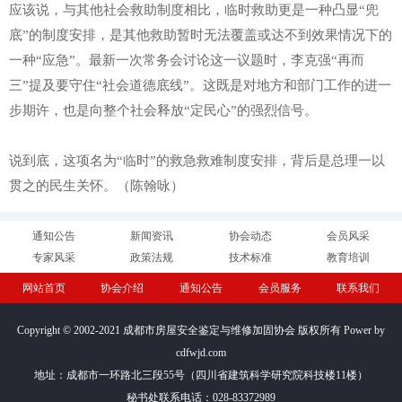
应该说，与其他社会救助制度相比，临时救助更是一种凸显“兜
底”的制度安排，是其他救助暂时无法覆盖或达不到效果情况下的
一种“应急”。最新一次常务会讨论这一议题时，李克强“再而
三”提及要守住“社会道德底线”。这既是对地方和部门工作的进一
步期许，也是向整个社会释放“定民心”的强烈信号。
说到底，这项名为“临时”的救急救难制度安排，背后是总理一以
贯之的民生关怀。（陈翰咏）
通知公告
新闻资讯
协会动态
会员风采
专家风采
政策法规
技术标准
教育培训
网站首页
协会介绍
通知公告
会员服务
联系我们
Copyright © 2002-2021 成都市房屋安全鉴定与维修加固协会 版权所有 Power by
cdfwjd.com
地址：成都市一环路北三段55号（四川省建筑科学研究院科技楼11楼）
秘书处联系电话：028-83372989